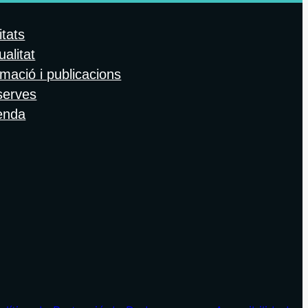
itats
ualitat
mació i publicacions
serves
enda