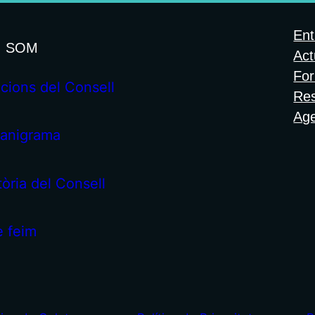
Ent
I SOM
Act
For
cions del Consell
Re
Ag
anigrama
tòria del Consell
 feim