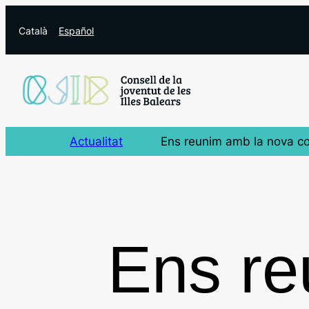
Vés
Català
Español
al
contingut
Actualitat
Ens reunim amb la nova c
Ens re