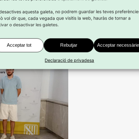
or aposta institucional per
 desactives aquesta galeta, no podrem guardar les teves preferèncie
xò vol dir que, cada vegada que visitis la web, hauràs de tornar a
ivar o desactivar les galetes.
Acceptar tot
Rebutjar
Acceptar necessàri
Declaració de privadesa