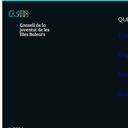
QU
Fun
Org
His
Què