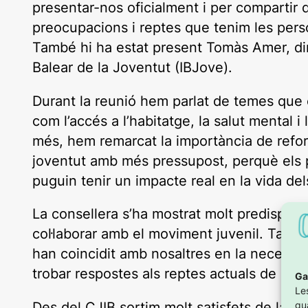
presentar-nos oficialment i per compartir q
preocupacions i reptes que tenim les perso
També hi ha estat present Tomàs Amer, dire
Balear de la Joventut (IBJove).
Durant la reunió hem parlat de temes que 
com l’accés a l’habitatge, la salut mental i 
més, hem remarcat la importància de reforç
joventut amb més pressupost, perquè els p
puguin tenir un impacte real en la vida dels
La consellera s’ha mostrat molt predisposa
col·laborar amb el moviment juvenil. Tant e
han coincidit amb nosaltres en la necessita
trobar respostes als reptes actuals de la j
Ga
Le
gu
Des del CJIB sortim molt satisfets de la t