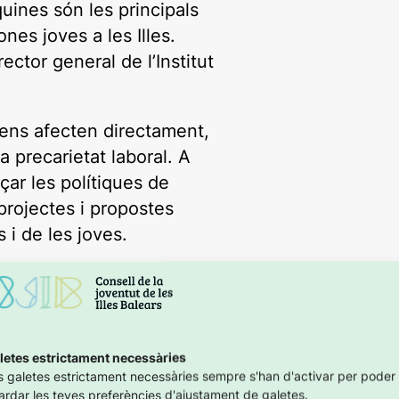
uines són les principals
nes joves a les Illes.
ctor general de l’Institut
ens afecten directament,
la precarietat laboral. A
ar les polítiques de
rojectes i propostes
 i de les joves.
da a escoltar-nos i a
lla com el director d’IBJove
t de treballar plegats per
oventut.
letes estrictament necessàries
s galetes estrictament necessàries sempre s'han d'activar per poder
ardar les teves preferències d'ajustament de galetes.
robada i confiem que