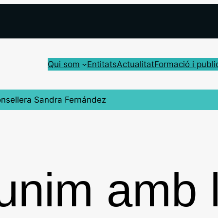
Qui som
Entitats
Actualitat
Formació i publi
onsellera Sandra Fernández
unim amb 