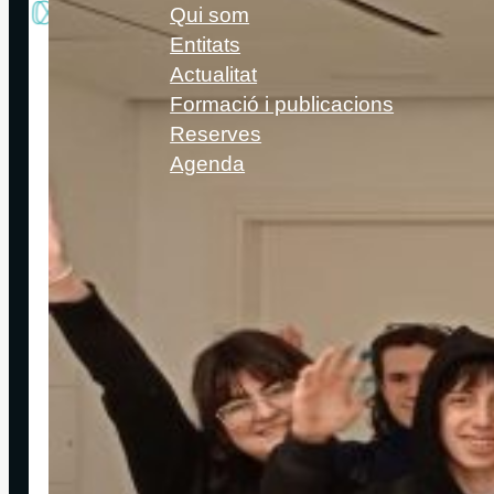
Qui som
Entitats
Actualitat
Formació i publicacions
Reserves
Agenda
Política de Galetes
Política de Privacitat
Política de Protecció de Dades