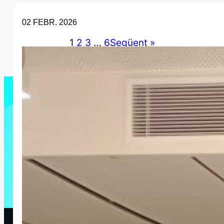
02 FEBR. 2026
1
2
3
…
6
Següent »
LA NOSTRA ACTIVITAT A INSTAGRAM
Visita el nostre compte oficial de
Instagram amb vídeos d’activitats,
projectes i campanyes del CJIB.
Instagram