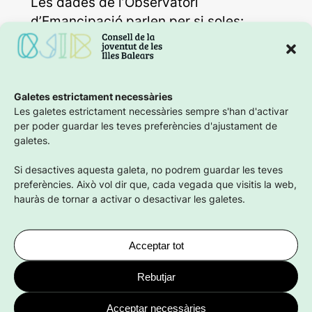
Les dades de l’Observatori
d’Emancipació parlen per si soles:
– Només el 18,6 % del jovent balear
d’entre 16 i 29 anys està emancipat.
– Més de 8 de cada 10 joves continuen
vivint amb els seus progenitors.
Galetes estrictament necessàries
Les galetes estrictament necessàries sempre s'han d'activar
– El 47,6 % de les persones joves
per poder guardar les teves preferències d'ajustament de
emancipades ho han fet a través d’un
galetes.
lloguer a preu de mercat, fet que
Si desactives aquesta galeta, no podrem guardar les teves
compromet greument la seva economia
preferències. Això vol dir que, cada vegada que visitis la web,
personal.
hauràs de tornar a activar o desactivar les galetes.
Aquests indicadors evidencien una
realitat incontestable: l’habitatge s’ha
Acceptar tot
convertit en el principal factor
Rebutjar
d’exclusió social a les Illes Balears,
especialment per al jovent.
Acceptar necessàries