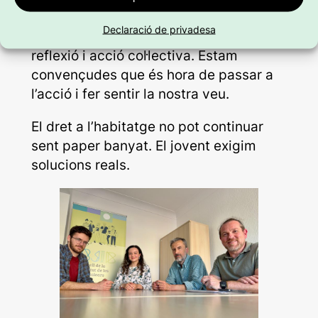
Des del CJIB agraïm la invitació i ens
Declaració de privadesa
sumam amb ganes a aquest espai de
reflexió i acció col·lectiva. Estam
convençudes que és hora de passar a
l’acció i fer sentir la nostra veu.
El dret a l’habitatge no pot continuar
sent paper banyat. El jovent exigim
solucions reals.