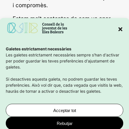
i compromès.
Estam molt contentes de com va anar
tot: l’ambient a l’Acampallengua va ser
increïble! Música, tallers, reivindicació,
bon rotllo i molta, molta gent jove
Galetes estrictament necessàries
estimant i defensant la nostra llengua.
Les galetes estrictament necessàries sempre s'han d'activar
Ens va fer especial il·lusió veure tantes
per poder guardar les teves preferències d'ajustament de
cares conegudes i noves que
galetes.
s’interessaven pel Consell i pel que
Si desactives aquesta galeta, no podrem guardar les teves
fem.
preferències. Això vol dir que, cada vegada que visitis la web,
hauràs de tornar a activar o desactivar les galetes.
Sortir al carrer i connectar amb la gent
jove ens dona molta força per continuar
treballant per les seves necessitats i
Acceptar tot
per fer sentir la seva veu arreu del
Rebutjar
territori.