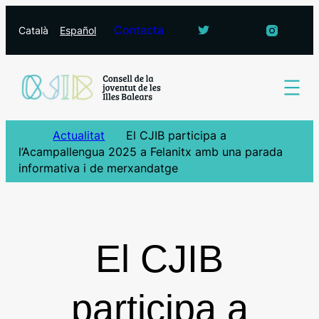
Vés
Contacta
Català
Español
al
contingut
Actualitat
El CJIB participa a
l’Acampallengua 2025 a Felanitx amb una parada
informativa i de merxandatge
El CJIB
participa a