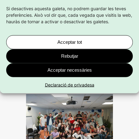
eines, idees i, sobretot, una xarxa més
Si desactives aquesta galeta, no podrem guardar les teves
forta que ens ajudarà a seguir
preferències. Això vol dir que, cada vegada que visitis la web,
defensant els drets i les necessitats de
hauràs de tornar a activar o desactivar les galetes.
les persones joves.
Des del CJIB continuarem treballant per
Acceptar tot
traslladar tot aquest aprenentatge a la
Rebutjar
nostra tasca diària a les Illes Balears,
amb l’objectiu de construir un
Acceptar necessàries
moviment juvenil més unit i
transformador.
Declaració de privadesa