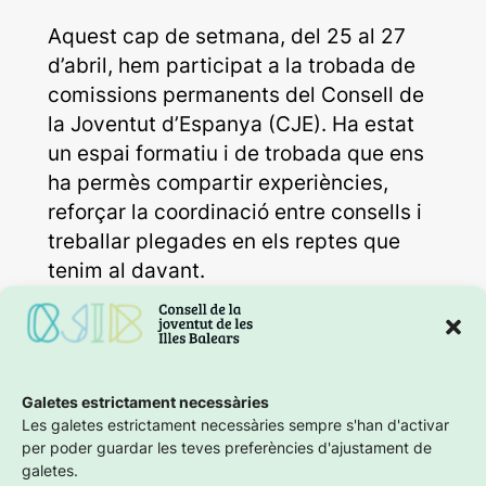
Aquest cap de setmana, del 25 al 27
d’abril, hem participat a la trobada de
comissions permanents del Consell de
la Joventut d’Espanya (CJE). Ha estat
un espai formatiu i de trobada que ens
ha permès compartir experiències,
reforçar la coordinació entre consells i
treballar plegades en els reptes que
tenim al davant.
Durant aquests dies, hem pogut
intercanviar bones pràctiques,
reflexionar sobre els desafiaments
Galetes estrictament necessàries
comuns i establir sinergies per avançar
Les galetes estrictament necessàries sempre s'han d'activar
cap a una acció juvenil més coordinada
per poder guardar les teves preferències d'ajustament de
i efectiva arreu de l’Estat. Ens enduem
galetes.