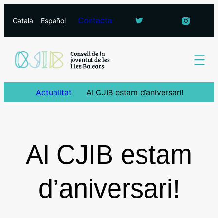
Vés
Contacta
Català
Español
al
contingut
Actualitat
Al CJIB estam d’aniversari!
Al CJIB estam
d’aniversari!