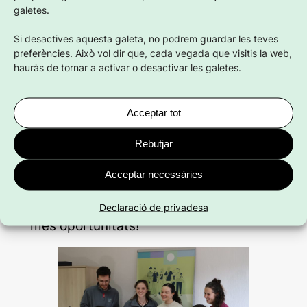
galetes.
la Joventut insulars i hem proposat
mesures com la regulació dels preus
Si desactives aquesta galeta, no podrem guardar les teves
del lloguer.
preferències. Això vol dir que, cada vegada que visitis la web,
hauràs de tornar a activar o desactivar les galetes.
Durant aquestes quatre dècades, hem
aconseguit grans fites, com l’aprovació
Acceptar tot
de la Llei de la Joventut i el nostre
paper clau en l’impuls del teixit
Rebutjar
associatiu juvenil.
Acceptar necessàries
Seguirem lluitant per un futur on el
jovent de les Balears tingui més veu i
Declaració de privadesa
més oportunitats!