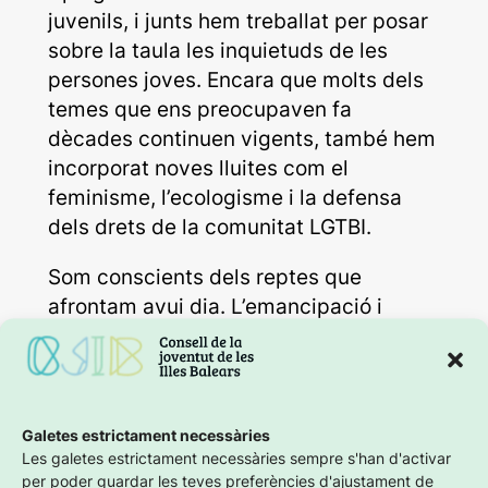
juvenils, i junts hem treballat per posar
sobre la taula les inquietuds de les
persones joves. Encara que molts dels
temes que ens preocupaven fa
dècades continuen vigents, també hem
incorporat noves lluites com el
feminisme, l’ecologisme i la defensa
dels drets de la comunitat LGTBI.
Som conscients dels reptes que
afrontam avui dia. L’emancipació i
l’habitatge són dues de les grans
preocupacions del jovent, juntament
amb la protecció de la nostra llengua,
la massificació turística i el model
Galetes estrictament necessàries
econòmic de les Illes. Per això, estam
Les galetes estrictament necessàries sempre s'han d'activar
treballant en la creació de Consells de
per poder guardar les teves preferències d'ajustament de