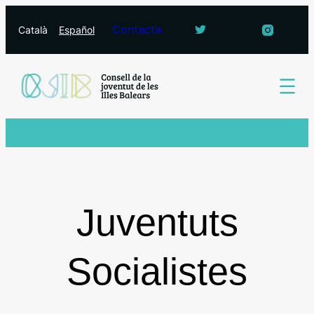
Vés
Contacta
Català
Español
al
contingut
Juventuts
Socialistes