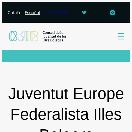
Vés
Contacta
Català
Español
al
contingut
Juventut Europe
Federalista Illes