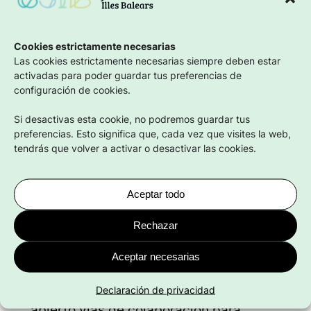
generación tienen un componente
claramente social y estructural. Por
Cookies estrictamente necesarias
eso, compartimos con el COMIB la
Las cookies estrictamente necesarias siempre deben estar
importancia de abordar la salud mental
activadas para poder guardar tus preferencias de
desde una perspectiva multidisciplinar
configuración de cookies.
y con una mirada comunitaria, teniendo
Si desactivas esta cookie, no podremos guardar tus
en cuenta tanto los factores
preferencias. Esto significa que, cada vez que visites la web,
individuales como los condicionantes
tendrás que volver a activar o desactivar las cookies.
socioeconómicos actuales.
Aceptar todo
Desde el CJIB queremos trabajar de
manera colaborativa con todos los
Rechazar
agentes implicados en la salud y el
bienestar juvenil, y consideramos que
Aceptar necesarias
el Colegio de Médicos puede ser un
Declaración de privacidad
aliado clave. Por este motivo, hemos
abierto vías de colaboración para