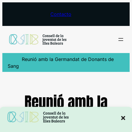
Saltar
al
Contacto
contenido
Reunió amb la Germandat de Donants de
Sang
Reunió amb la
Germandat de