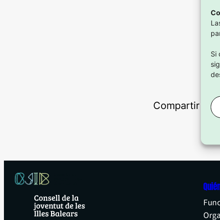
Co
La
pa
Si
si
de
Compartir en:
Quié
Func
Org