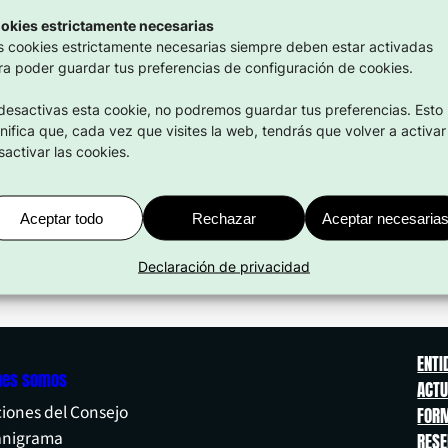
23 Mar 2026
okies estrictamente necesarias
s cookies estrictamente necesarias siempre deben estar activadas
ra poder guardar tus preferencias de configuración de cookies.
 desactivas esta cookie, no podremos guardar tus preferencias. Esto
gnifica que, cada vez que visites la web, tendrás que volver a activar
sactivar las cookies.
Aceptar todo
Rechazar
Aceptar necesaria
Declaración de privacidad
ENTI
nes somos
ACTU
iones del Consejo
FORM
anigrama
RES