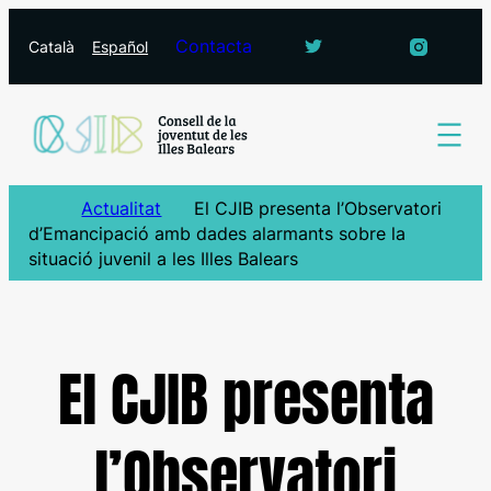
Vés
Contacta
Català
Español
al
contingut
Actualitat
El CJIB presenta l’Observatori
d’Emancipació amb dades alarmants sobre la
situació juvenil a les Illes Balears
El CJIB presenta
l’Observatori