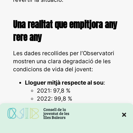
Una realitat que empitjora any
rere any
Les dades recollides per l’Observatori
mostren una clara degradació de les
condicions de vida del jovent:
Lloguer mitjà respecte al sou
:
2021: 97,8 %
2022: 99,8 %
2023: 112,2 % (1r semestre) /
122,6 % (2n semestre)
2024: 135,9 %
Taxa d’emancipació
: del 18,6 %