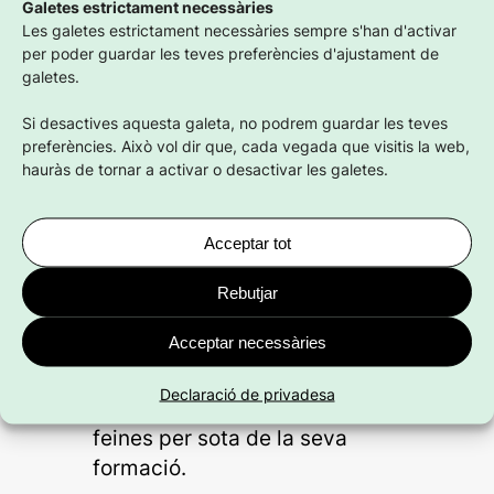
Galetes estrictament necessàries
l’any 2022 al 15,3 % el 2024.
Les galetes estrictament necessàries sempre s'han d'activar
Preu mitjà d’un habitatge
: 310.870
per poder guardar les teves preferències d'ajustament de
galetes.
€, l’equivalent a
22,1 anys de salari
juvenil
.
Si desactives aquesta galeta, no podrem guardar les teves
Risc de pobresa
: 15,7 % de les
preferències. Això vol dir que, cada vegada que visitis la web,
persones joves.
hauràs de tornar a activar o desactivar les galetes.
Ocupació
: 53,4 % en total, però
només un 36,1 % entre els 16 i 24
Acceptar tot
anys.
Contractes
: 81,5 % són indefinits,
Rebutjar
però un 39,3 % d’aquests són fixos
Acceptar necessàries
discontinus.
Sobrequalificació
: El 25,2 % dels
Declaració de privadesa
joves amb estudis superiors fan
feines per sota de la seva
formació.