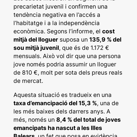
precarietat juvenil i confirmen una
tendència negativa en l’accés a
l’habitatge i a la independència
econòmica. Segons l’informe, el
cost
mitjà del lloguer
suposa un
135,9 % del
sou mitjà juvenil
, que és de 1.172 €
mensuals. Això vol dir que una persona
jove només podria assumir un lloguer
de 810 €, molt per sota dels preus reals
de mercat.
Aquesta situació es tradueix en una
taxa d’emancipació del 15,3 %
, una de
les més baixes dels darrers anys. A
més, només un
8,4 % del total de joves
emancipats ha nascut a les Illes
Balears
, un fet que posa en evidència