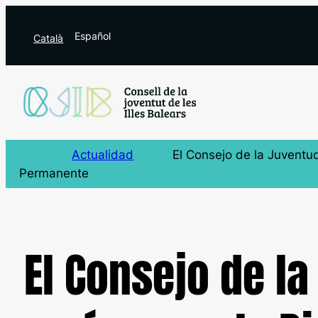
Saltar
al
Español
Català
contenido
Actualidad
El Consejo de la Juventud
Permanente
El Consejo de la