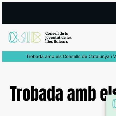
Saltar
al
contenido
Trobada amb els Consells de Catalunya i V
Trobada amb els