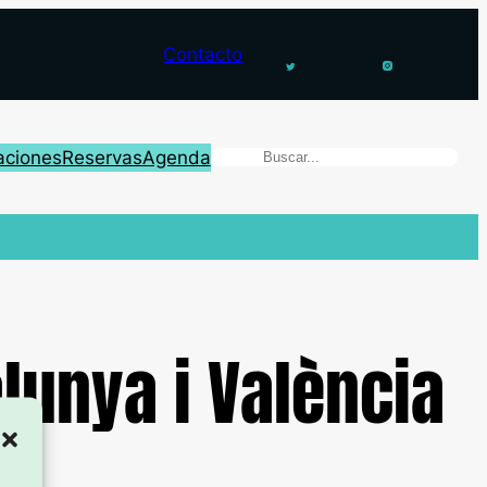
Contacto
aciones
Reservas
Agenda
lunya i València