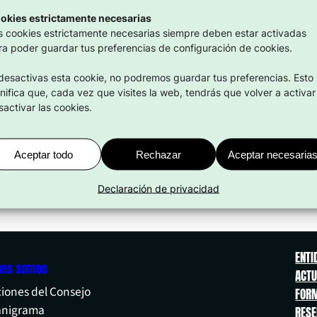
23 Mar 2026
okies estrictamente necesarias
s cookies estrictamente necesarias siempre deben estar activadas
ra poder guardar tus preferencias de configuración de cookies.
 desactivas esta cookie, no podremos guardar tus preferencias. Esto
gnifica que, cada vez que visites la web, tendrás que volver a activar
sactivar las cookies.
Aceptar todo
Rechazar
Aceptar necesaria
Declaración de privacidad
ENTI
nes somos
ACTU
iones del Consejo
FORM
anigrama
RES