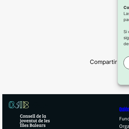
Co
La
pa
Si
si
de
Compartir en:
Quié
Func
Org