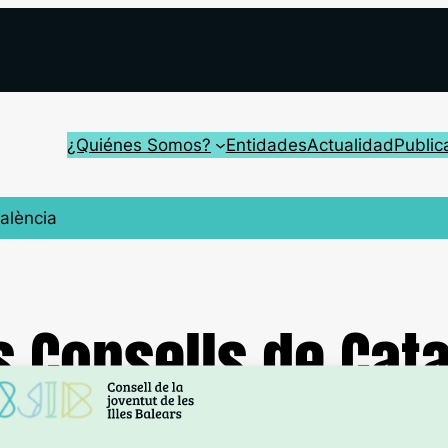
¿Quiénes Somos?
Entidades
Actualidad
Public
alència
 Consells de Cata