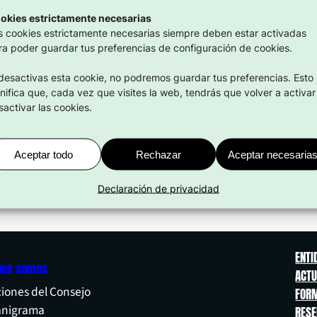
13 May 2025
okies estrictamente necesarias
s cookies estrictamente necesarias siempre deben estar activadas
ra poder guardar tus preferencias de configuración de cookies.
 desactivas esta cookie, no podremos guardar tus preferencias. Esto
gnifica que, cada vez que visites la web, tendrás que volver a activar
sactivar las cookies.
Aceptar todo
Rechazar
Aceptar necesaria
Declaración de privacidad
ENTI
nes somos
ACTU
iones del Consejo
FORM
anigrama
RES