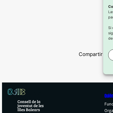
Co
La
pa
Si
si
de
Compartir en:
Quié
Func
Org