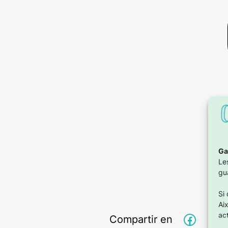
Ga
Le
gu
Si
Ai
act
Facebo
X
Compartir en