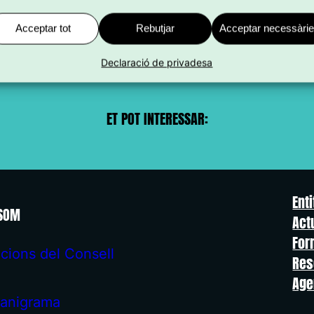
Acceptar tot
Rebutjar
Acceptar necessàri
Declaració de privadesa
ET POT INTERESSAR:
Enti
 SOM
Act
For
cions del Consell
Res
Age
anigrama