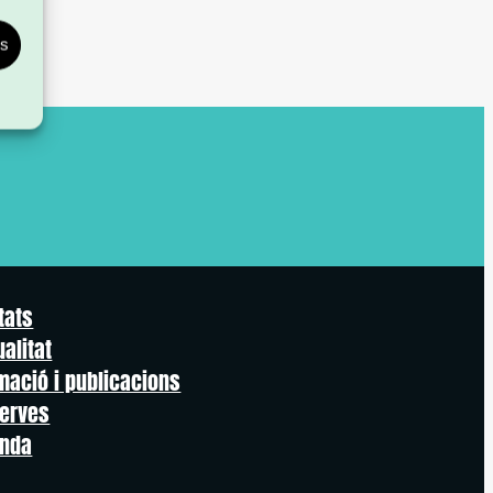
es
tats
ualitat
mació i publicacions
erves
nda