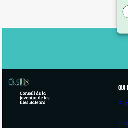
QUI
Fun
Org