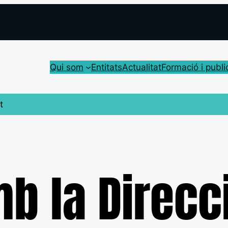
Qui som
Entitats
Actualitat
Formació i publi
t
b la Direcc