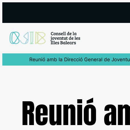
Vés
al
contingut
Reunió amb la Direcció General de Joventu
Reunió am