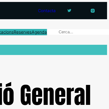
Contacta
cacions
Reserves
Agenda
ió General