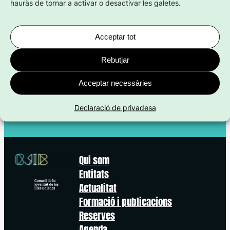
hauràs de tornar a activar o desactivar les galetes.
Facebook
X
Instagra
Compartir en
Acceptar tot
Rebutjar
Acceptar necessàries
ET POT INTERESSAR:
Declaració de privadesa
Qui som
Entitats
Actualitat
Formació i publicacions
Reserves
Agenda